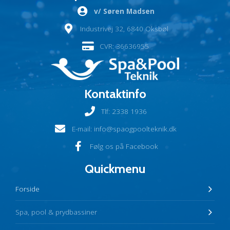
v/ Søren Madsen
Industrivej 32, 6840 Oksbøl
CVR: 36636955
Kontaktinfo
Tlf:
2338 1936
E-mail:
info@spaogpoolteknik.dk
Følg os på Facebook
Quickmenu
Forside
Spa, pool & prydbassiner