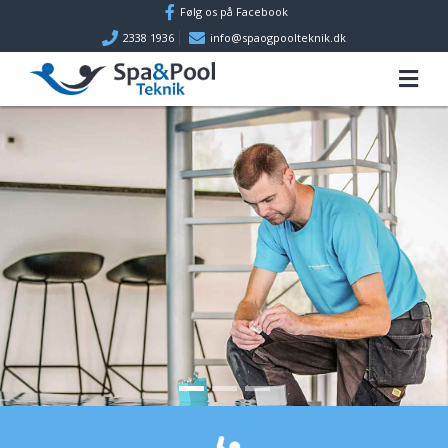
Gå til hovedindhold
Følg os på Facebook
2338 1936
info@spaogpoolteknik.dk
Forside
Spa, pool & prydbassiner
Sauna og dampkabine
Referencer
Kontakt