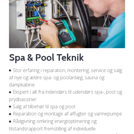
Spa & Pool Teknik
Stor erfaring i reparation, montering, service og salg
af nye og ældre spa- og poolanlæg, sauna og
dampkabine
Ekspert i alt fra indendørs til udendørs spa-, pool og
prydbassiner
Salg af tilbehør til spa og pool
Reparation og montage af affugter og varmepumpe
Rådgivning omkring energioptimering og
tilstandsrapport fremstilling af individuelle